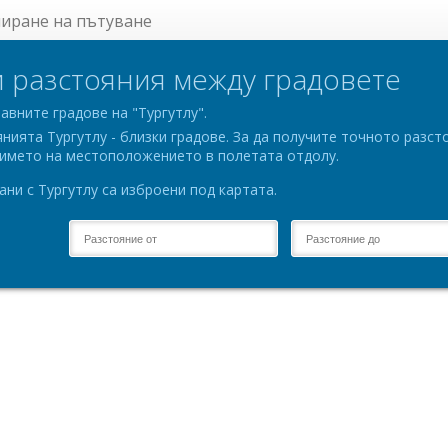
ниране на пътуване
 разстояния между градовете
авните градове на "Тургутлу".
нията Тургутлу - близки градове. За да получите точното разс
е името на местоположението в полетата отдолу.
ни с Тургутлу са изброени под картата.