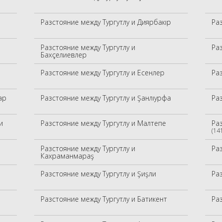
Разстояние между Тургутлу и Диярбакıр
Ра
Разстояние между Тургутлу и
Ра
Бахçелиевлер
Разстояние между Тургутлу и Есенлер
Ра
ар
Разстояние между Тургутлу и Şанлıурфа
Ра
и
Разстояние между Тургутлу и Малтепе
Ра
(14
Разстояние между Тургутлу и
Ра
Кахраманмараş
Разстояние между Тургутлу и Şиşли
Ра
Разстояние между Тургутлу и Батикент
Раз