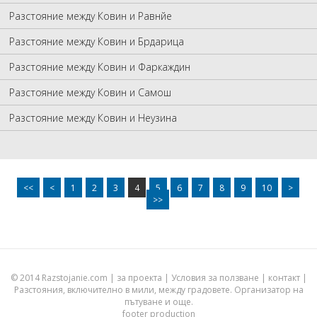
Разстояние между Ковин и Равнйе
Разстояние между Ковин и Брдарица
Разстояние между Ковин и Фаркаждин
Разстояние между Ковин и Самош
Разстояние между Ковин и Неузина
<<
<
1
2
3
4
5
6
7
8
9
10
>
>>
© 2014 Razstojanie.com |
за проекта
|
Условия за ползване
|
контакт
|
Разстояния, включително в мили, между градовете. Организатор на
пътуване и още.
footer production