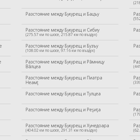
(21
Разстояние между Букурещ и Бацъу
Ра
(55
Разстояние между Букурещ и Сибиу
Ра
(275.57 км по шосе, 215.87 км по въздух)
е
Разстояние между Букурещ и Бузъу
Ра
(108.00 км по шосе, 97.16 км по въздух)
е
Разстояние между Букурещ и Рâмницу
Ра
Вâлцеа
(44
Разстояние между Букурещ и Пиатра
Ра
Неамţ
(33
Разстояние между Букурещ и Тулцеа
Ра
Разстояние между Букурещ и Реşиţа
Ра
(17
Разстояние между Букурещ и Хунедоара
Ра
(404.02 км по шосе, 291.31 км по въздух)
(62