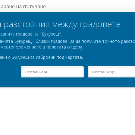
ниране на пътуване
 разстояния между градовете
авните градове на "Букурещ".
янията Букурещ - близки градове. За да получите точното разс
а местоположението в полетата отдолу.
ни с Букурещ са изброени под картата.