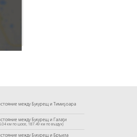
зстояние между Букурещ и Тимиşоара
зстояние между Букурещ и Галаţи
6.04 км по шосе, 187.49 км по въздух)
зстояние между Букурещ и Бръила