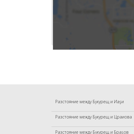
Разстояние между Букурещ и Иаşи
Разстояние между Букурещ и Цраиова
Разстояние между Букурещ и Браşов