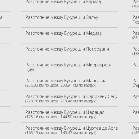
Разстояние между Букурещ и Бâрлад
Ра
(40
иа
Разстояние между Букурещ и Залъу
Ра
Гх
Разстояние между Букурещ и Медиаş
Ра
(88
Разстояние между Букурещ и Петроşани
Ра
(18
Разстояние между Букурещ и Миерцуреа-
Ра
Циуц
Разстояние между Букурещ и Мангалиа
Ра
Съ
(256.33 км по шосе, 208.91 км по въздух)
Разстояние между Букурещ и Одорхеиу Сецуиесц
Ра
(278.76 км по шосе, 218.46 км по въздух)
Разстояние между Букурещ и Царацал
Ра
(175.16 км по шосе, 144.50 км по въздух)
Разстояние между Букурещ и Цуртеа де Аргеş
Ра
(163.19 км по шосе, 143.47 км по въздух)
(48