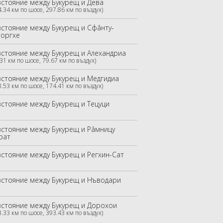
зстояние между Букурещ и Дева
4.34 км по шосе, 297.86 км по въздух)
зстояние между Букурещ и Сфâнту-
еоргхе
зстояние между Букурещ и Алехандриа
.31 км по шосе, 79.67 км по въздух)
зстояние между Букурещ и Медгидиа
8.53 км по шосе, 174.41 км по въздух)
зстояние между Букурещ и Тецуци
зстояние между Букурещ и Рâмницу
рат
зстояние между Букурещ и Регхин-Сат
зстояние между Букурещ и Нъводари
зстояние между Букурещ и Дорохои
3.33 км по шосе, 393.43 км по въздух)